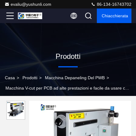
evaliu@yushunli.com
86-134-16743702
Chiacchierata
Prodotti
Casa
>
Prodotti
>
Macchina Depaneling Del PWB
>
Macchina V-cut per PCB ad alte prestazioni e facile da usare con
1 anno di garanzia per la depannellizzazione di PCB