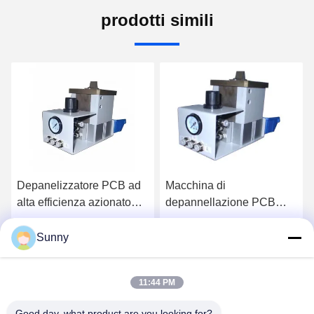
prodotti simili
Depanelizzatore PCB ad
Macchina di
alta efficienza azionato
depannellazione PCB
pneumaticamente con
azionata
tagliabile personalizzabile
pneumaticamente ad alta
Sunny
Ora Chiacchieri
Ora Chiacchieri
per l'assemblaggio SMT
efficienza con tagliatore
personalizzabile per
11:44 PM
l'assemblaggio SMT
Good day, what product are you looking for?