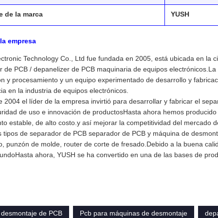
 de la marca
YUSH
e la empresa
tronic Technology Co., Ltd fue fundada en 2005, está ubicada en la c
r de PCB / depanelizer de PCB maquinaria de equipos electrónicos.L
n y procesamiento y un equipo experimentado de desarrollo y fabricac
ia en la industria de equipos electrónicos.
de 2004 el líder de la empresa invirtió para desarrollar y fabricar el 
ridad de uso e innovación de productosHasta ahora hemos producido m
to estable, de alto costo.y así mejorar la competitividad del mercado
es tipos de separador de PCB separador de PCB y máquina de desmon
, punzón de molde, router de corte de fresado.Debido a la buena calid
mundoHasta ahora, YUSH se ha convertido en una de las bases de pr
 desmontaje de PCB
Pcb para máquinas de desmontaje
dep