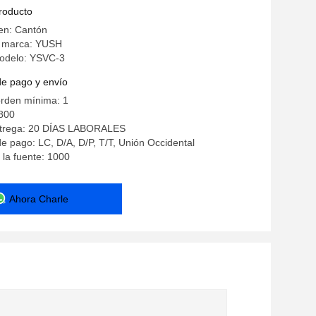
izado de PCB
producto
en: Cantón
 marca: YUSH
odelo: YSVC-3
de pago y envío
orden mínima: 1
800
ntrega: 20 DÍAS LABORALES
e pago: LC, D/A, D/P, T/T, Unión Occidental
la fuente: 1000
Ahora Charle