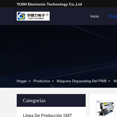
YUSH Electronic Technology Co.,Ltd
Inicio
Prod
Hogar
>
Productos
>
Máquina Depaneling Del PWB
>
M
Categorías
Línea De Producción SMT