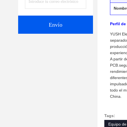
Nombre
Envío
Perfil d
YUSH Elec
separado
producció
experienc
A partir 
PCB.segu
rendimien
diferent
impulsado
todo el 
China.
Tags:
Equipo de