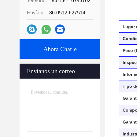
Teléfono:
86-134-16743702
Envía un fax.:
86-0512-62751429
Lugar 
Condi
Ahora Charle
Peso (
Inspec
Envíanos un correo
Inform
Tipo d
Garant
Compo
Garant
Indust