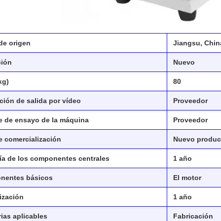
de origen
Jiangsu, Chin
ción
Nuevo
kg)
80
ción de salida por vídeo
Proveedor
e de ensayo de la máquina
Proveedor
e comercialización
Nuevo produc
ía de los componentes centrales
1 año
nentes básicos
El motor
ización
1 año
rias aplicables
Fabricación