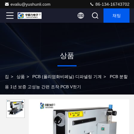
evaliu@yushunli.com
86-134-16743702
채팅
상품
집
>
상품
>
PCB (폴리염화비페닐) 디파넬링 기계
>
PCB 분할
용 1년 보증 고성능 간편 조작 PCB V컷기