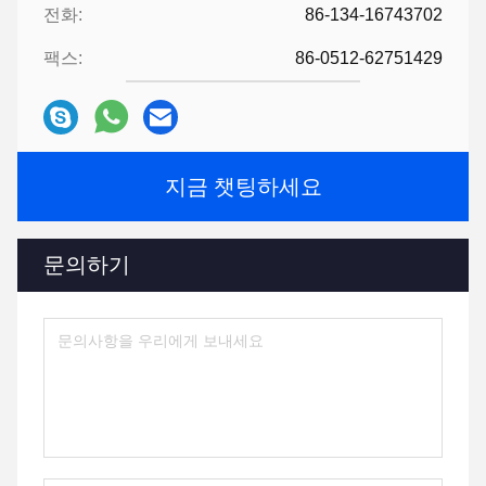
전화:
86-134-16743702
팩스:
86-0512-62751429
지금 챗팅하세요
문의하기