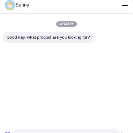
정의 가능한 커터와 함께
정의 가능한 커터와 함께
Sunny
Pneumatically Driven
고효율의 Pneumatically
High Efficiency PCB
Driven PCB Depaneling
최고 가격 받기
최고 가격 받기
Depanelizer
Machine
4:34 PM
Good day, what product are you looking for?
YUSH Electronic Technology Co.,Ltd
evaliu@yushunli.com
86-134-16743702
5층, 아니10중국 광둥 성 도랑구안 시, 춘천 도로, 웅토 마
을, 춘천 시.
중국 좋은 품질 SMT 생산 라인 공급업체. 저작권 © 2025-