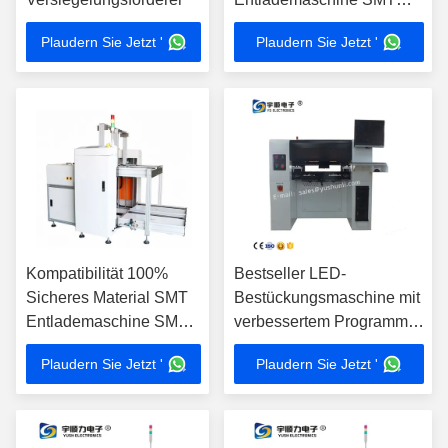
Förderer für SMT
Plaudern Sie Jetzt '
Plaudern Sie Jetzt '
Produktionslinie
Kompatibilität 100%
Bestseller LED-
Sicheres Material SMT
Bestückungsmaschine mit
Entlademaschine SMT
verbessertem Programm
Förderer für SMT
8-Kopf-LED-
Plaudern Sie Jetzt '
Plaudern Sie Jetzt '
Produktionslinie
Bestückungsmaschine
Neueste LED-Licht-
Montagelinie