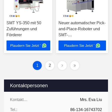
SMT YS-350 mit 50
Neuer automatischer Pick-
Zuführungen und
and-Place-Roboter und
Förderer
SMT-
Platzierungsmaschine
Plaudern Sie Jetzt '
Plaudern Sie Jetzt '
SMT YSV-550 mit 64
Zuführern und Panasonic-
Servomotor
1
2
Kontaktpersonen
Kontaktpersonen:
Mrs. Eva Liu
Tel.:
86-134-16743702