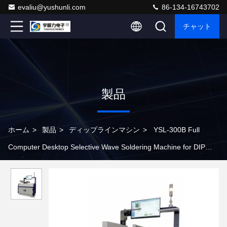
evaliu@yushunli.com
86-134-16743702
チャット
製品
ホーム
>
製品
>
ディップラインマシン
>
YSL-300B Full
Computer Desktop Selective Wave Soldering Machine for DIP
Line Assembly