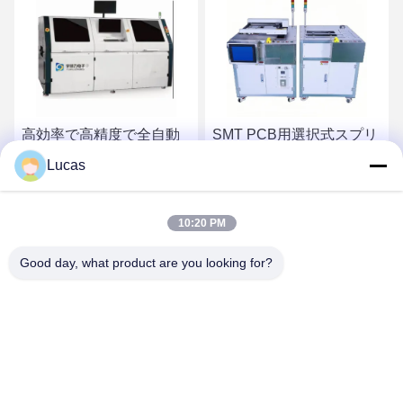
度で全自動
SMT PCB用選択式スプリ
二重電磁ポンプ
択波溶接機
ットウェーブソルダリン
択波溶接
Lucas
グマシン YS-320S
320x250mm
価格を入手
最高の価格を入手
最高の価
10:20 PM
Good day, what product are you looking for?
YUSH Electronic Technology Co.,Ltd
evaliu@yushunli.com