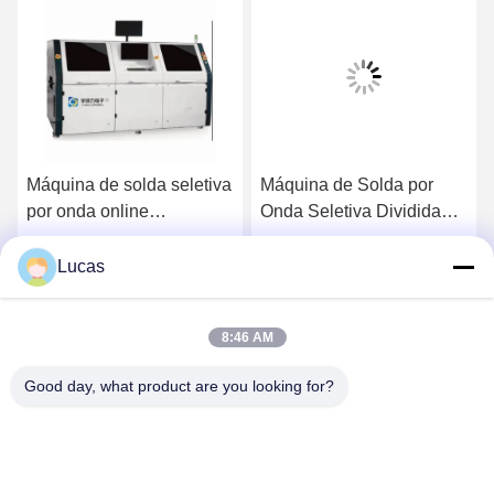
Máquina de solda seletiva
Máquina de Solda por
por onda online
Onda Seletiva Dividida
totalmente automática de
YS-320S para PCB SMT
alta eficiência e alta
320x250mm
Lucas
Converse Agora
Converse Agora
precisão
8:46 AM
Good day, what product are you looking for?
YUSH Electronic Technology Co.,Ltd