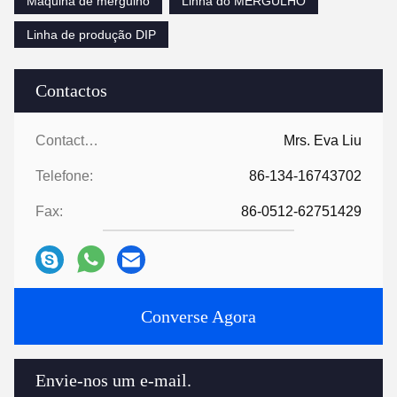
Máquina de mergulho
Linha do MERGULHO
Linha de produção DIP
Contactos
Contactos:
Mrs. Eva Liu
Telefone:
86-134-16743702
Fax:
86-0512-62751429
Converse Agora
Envie-nos um e-mail.