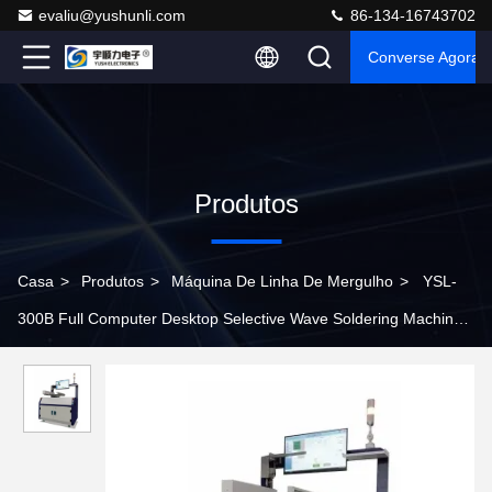
evaliu@yushunli.com
86-134-16743702
Converse Agora
Produtos
Casa
>
Produtos
>
Máquina De Linha De Mergulho
>
YSL-
300B Full Computer Desktop Selective Wave Soldering Machine
for DIP Line Assembly