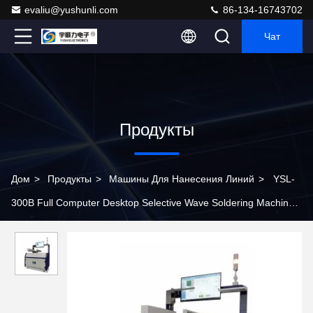
evaliu@yushunli.com
86-134-16743702
Чат
Продукты
Дом
>
Продукты
>
Машины Для Нанесения Линий
>
YSL-
300B Full Computer Desktop Selective Wave Soldering Machine
for DIP Line Assembly