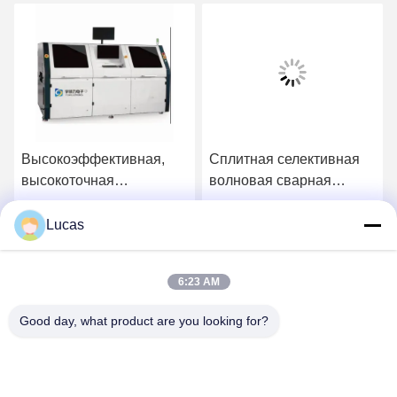
Высокоэффективная,
Сплитная селективная
высокоточная
волновая сварная
полностью
машина YS-320S для
автоматическая онлайн-
SMT PCB 320x250 мм
Lucas
у
Получить лучшую цену
Получить лучшую цену
машина селективной
пайки волной
6:23 AM
Good day, what product are you looking for?
YUSH Electronic Technology Co.,Ltd