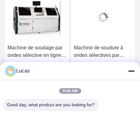
Machine de soudage par
Machine de soudure à
ondes sélective en ligne
ondes sélectives par
entièrement automatique
fractionnement YS-320S
à haute efficacité et haute
pour PCB SMT 320x250
Lucas
Causez Maintenant
Causez Maintenant
précision
mm
9:46 AM
Good day, what product are you looking for?
YUSH Electronic Technology Co.,Ltd
evaliu@yushunli.com