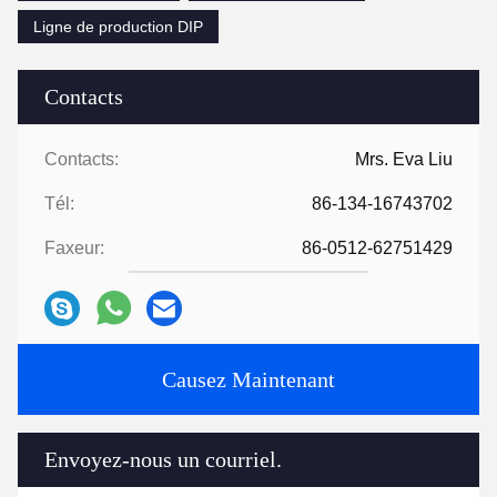
Ligne de production DIP
Contacts
Contacts:
Mrs. Eva Liu
Tél:
86-134-16743702
Faxeur:
86-0512-62751429
Causez Maintenant
Envoyez-nous un courriel.