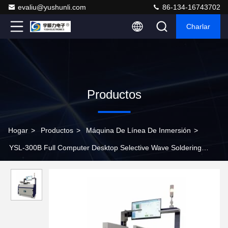
evaliu@yushunli.com
86-134-16743702
Charlar
Productos
Hogar
>
Productos
>
Máquina De Línea De Inmersión
>
YSL-300B Full Computer Desktop Selective Wave Soldering
Machine for DIP Line Assembly