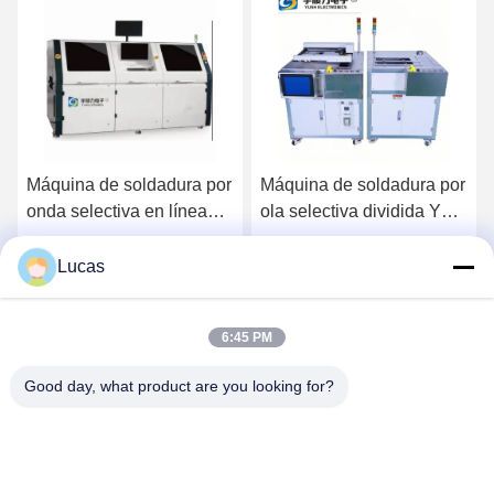
Máquina de soldadura por
Máquina de soldadura por
onda selectiva en línea
ola selectiva dividida YS-
totalmente automática de
320S para PCB SMT
alta eficiencia y precisión
320x250mm
Lucas
Ahora Charle
Ahora Charle
6:45 PM
Good day, what product are you looking for?
YUSH Electronic Technology Co.,Ltd