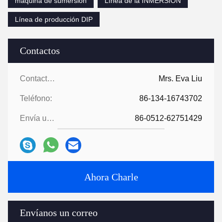
máquina de sumersión
Línea de la INMERSIÓN
Línea de producción DIP
Contactos
Contactos:
Mrs. Eva Liu
Teléfono:
86-134-16743702
Envía un fax.:
86-0512-62751429
Ahora Charle
Envíanos un correo