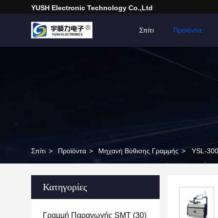
YUSH Electronic Technology Co.,Ltd
Σπίτι
Προϊόντα
Σπίτι
>
Προϊόντα
>
Μηχανή Βύθισης Γραμμής
>
YSL-300
Κατηγορίες
Γραμμή Παραγωγής SMT
(30)