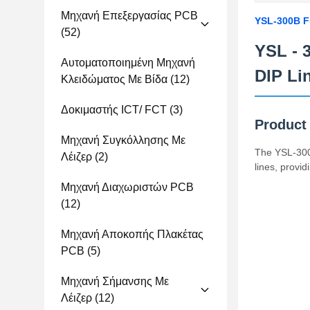
Μηχανή Επεξεργασίας PCB
YSL-300B F
(52)
YSL - 
Αυτοματοποιημένη Μηχανή
DIP Li
Κλειδώματος Με Βίδα
(12)
Δοκιμαστής ICT/ FCT
(3)
Product
Μηχανή Συγκόλλησης Με
The YSL-300B
Λέιζερ
(2)
lines, provid
Μηχανή Διαχωριστών PCB
(12)
Μηχανή Αποκοπής Πλακέτας
PCB
(5)
Μηχανή Σήμανσης Με
Λέιζερ
(12)