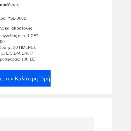
 προϊόντος
H
λου: YSL-300B
ς και αποστολής
αγγελίας min: 1 ΣΕΤ
500
δοσης: 30 ΗΜΕΡΕΣ
ς: L/C,D/A,D/P,T/T
προσφοράς: 100 ΣΕΤ
ε την Καλύτερη Τιμή