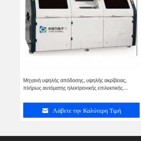
ής ακρίβειας,
Μηχανή επιλεκτικής συγκόλλησης κυ
επιλεκτικής
320S για SMT PCB 320x250mm
τερη Τιμή
Λάβετε την Καλύτερη