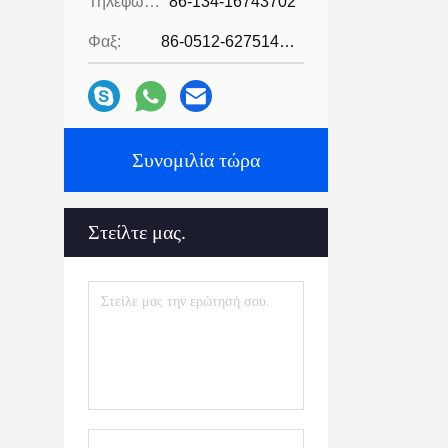
Τηλεφώνημα:
86-134-16743702
Φαξ:
86-0512-62751429
Συνομιλία τώρα
Στείλτε μας.