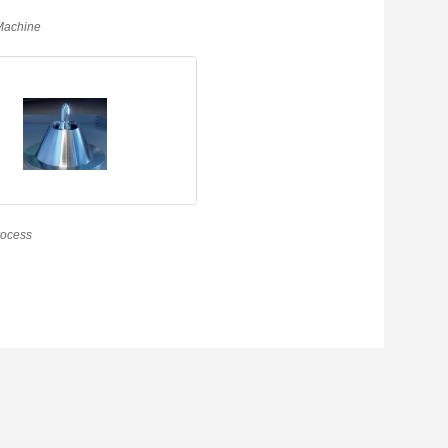
Machine
rocess