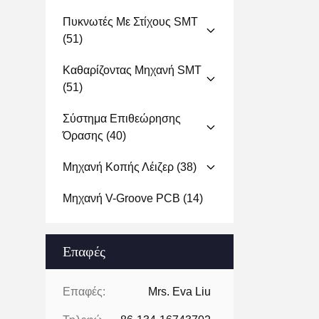
Πυκνωτές Με Στίχους SMT
(51)
Καθαρίζοντας Μηχανή SMT
(51)
Σύστημα Επιθεώρησης
Όρασης
(40)
Μηχανή Κοπής Λέιζερ
(38)
Μηχανή V-Groove PCB
(14)
Επαφές
Επαφές:
Mrs. Eva Liu