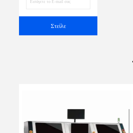
Στείλε