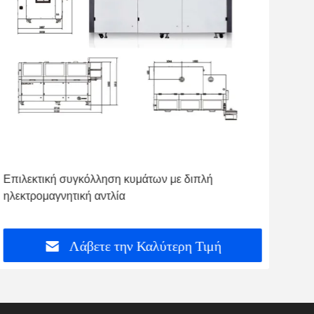
Εύκαμπτη Μονάδα Χωρίς Μόλυβδο Μηχανή
Συγκόλλησης Κυμάτων
μή
Λάβετε την Καλύτερη Τιμή