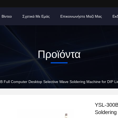
Βίντεο
Σχετικά Με Εμάς
Επικοινωνήστε Μαζί Μας
Εκ
Προϊόντα
B Full Computer Desktop Selective Wave Soldering Machine for DIP L
YSL-300B
Soldering