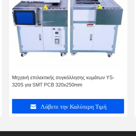
μάτων YS-
Επιλεκτική συγκόλληση κυμάτων με διπλή
ηλεκτρομαγνητική αντλία
 Τιμή
Λάβετε την Καλύτερη Τι