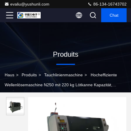
evaliu@yushunli.com
86-134-16743702
Chat
Produits
Haus
>
Produits
>
Tauchlinienmaschine
>
Hocheffiziente
Wellenlösemaschine N250 mit 220 kg Lötkanne Kapazität,
bleifreies Löt und PLC-Steuerung für PCB-Montage