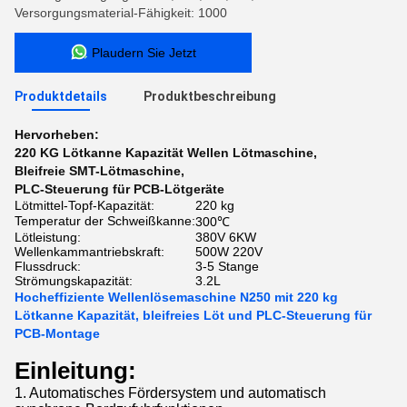
Versorgungsmaterial-Fähigkeit: 1000
Plaudern Sie Jetzt
Produktdetails
Produktbeschreibung
Hervorheben:
220 KG Lötkanne Kapazität Wellen Lötmaschine
,
Bleifreie SMT-Lötmaschine
,
PLC-Steuerung für PCB-Lötgeräte
Lötmittel-Topf-Kapazität:
220 kg
Temperatur der Schweißkanne:
300℃
Lötleistung:
380V 6KW
Wellenkammantriebskraft:
500W 220V
Flussdruck:
3-5 Stange
Strömungskapazität:
3.2L
Hocheffiziente Wellenlösemaschine N250 mit 220 kg
Lötkanne Kapazität, bleifreies Löt und PLC-Steuerung für
PCB-Montage
Einleitung:
1. Automatisches Fördersystem und automatisch