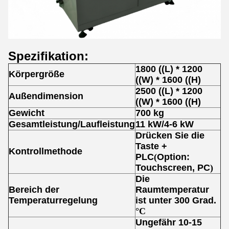
Spezifikation:
1800 ((L) * 1200
Körpergröße
((W) * 1600 ((H)
2500 ((L) * 1200
Außendimension
((W) * 1600 ((H)
Gewicht
700 kg
Gesamtleistung/Laufleistung
11 kW/4-6 kW
Drücken Sie die
Taste +
Kontrollmethode
PLC
(
Option:
Touchscreen, PC
)
Die
Bereich der
Raumtemperatur
Temperaturregelung
ist unter 300 Grad.
°C
Ungefähr 10-15