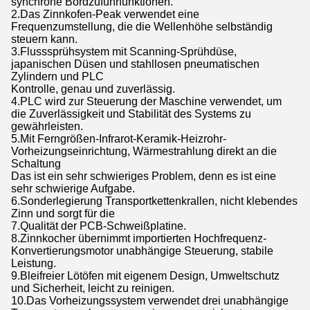
synchrone Bordzufuhrfunktionen.
2.Das Zinnkofen-Peak verwendet eine
Frequenzumstellung, die die Wellenhöhe selbständig
steuern kann.
3.Flusssprühsystem mit Scanning-Sprühdüse,
japanischen Düsen und stahllosen pneumatischen
Zylindern und PLC
Kontrolle, genau und zuverlässig.
4.PLC wird zur Steuerung der Maschine verwendet, um
die Zuverlässigkeit und Stabilität des Systems zu
gewährleisten.
5.Mit Ferngrößen-Infrarot-Keramik-Heizrohr-
Vorheizungseinrichtung, Wärmestrahlung direkt an die
Schaltung
Das ist ein sehr schwieriges Problem, denn es ist eine
sehr schwierige Aufgabe.
6.Sonderlegierung Transportkettenkrallen, nicht klebendes
Zinn und sorgt für die
7.Qualität der PCB-Schweißplatine.
8.Zinnkocher übernimmt importierten Hochfrequenz-
Konvertierungsmotor unabhängige Steuerung, stabile
Leistung.
9.Bleifreier Lötöfen mit eigenem Design, Umweltschutz
und Sicherheit, leicht zu reinigen.
10.Das Vorheizungssystem verwendet drei unabhängige