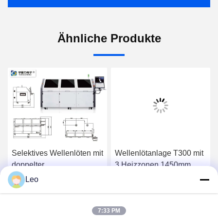
Ähnliche Produkte
Selektives Wellenlöten mit
Wellenlötanlage T300 mit
doppelter
3 Heizzonen 1450mm
elektromagnetischer
Leo
Pumpe
Plaudern Sie Jetzt
Plaudern Sie Jetzt
7:33 PM