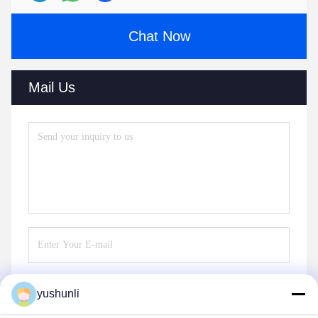
Chat Now
Mail Us
yushunli
Send