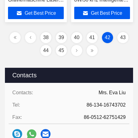
Schneidemaschine-/Laser
keramische Brett-Laser-
Get Best Price
Get Best Price
Trennschneider-
38
39
40
41
42
43
44
45
Contacts
Contacts:
Mrs. Eva Liu
Tel:
86-134-16743702
Fax:
86-0512-62751429