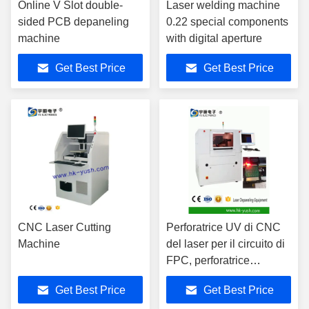
Online V Slot double-
Laser welding machine
sided PCB depaneling
0.22 special components
machine
with digital aperture
Get Best Price
Get Best Price
CNC Laser Cutting
Perforatrice UV di CNC
Machine
del laser per il circuito di
FPC, perforatrice
automatica del PWB
Get Best Price
Get Best Price