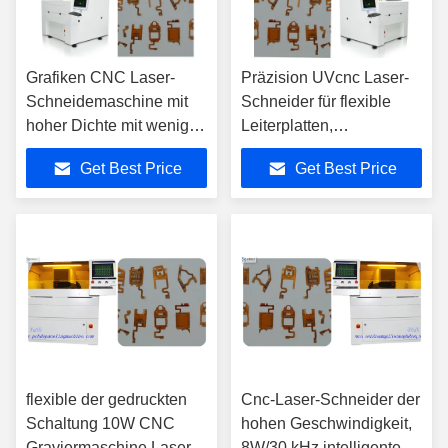
Grafiken CNC Laser-
Präzision UVcnc Laser-
Schneidemaschine mit
Schneider für flexible
hoher Dichte mit wenig
Leiterplatten,
Karbonisation
Hochgeschwindigkeits-
Get Best Price
Get Best Price
CNC-Metalllaser-
Schneidemaschine
flexible der gedruckten
Cnc-Laser-Schneider der
Schaltung 10W CNC
hohen Geschwindigkeit,
Graviermaschine Laser-
8W/30 kHz intelligente