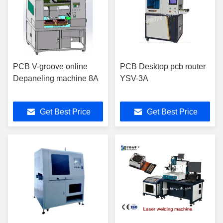
PCB V-groove online
PCB Desktop pcb router
Depaneling machine 8A
YSV-3A
Get Best Price
Get Best Price