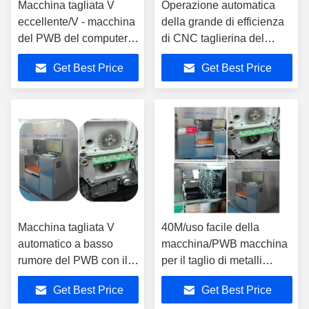
Macchina tagliata V
Operazione automatica
eccellente/V - macchina
della grande di efficienza
del PWB del computer
di CNC taglierina del
della taglierina del PWB
PWB, quattro coltelli e sei
Get Best Price
Get Best Price
di Ray
coltelli
Macchina tagliata V
40M/uso facile della
automatico a basso
macchina/PWB macchina
rumore del PWB con il
per il taglio di metalli
corpo del l'acciaio
massima minima della
Get Best Price
Get Best Price
inossidabile
taglierina