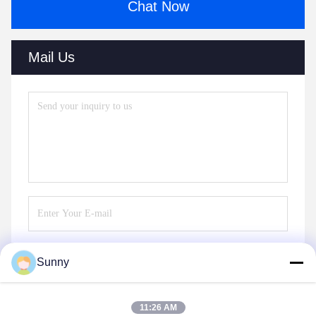
Chat Now
Mail Us
Sunny
Send
11:26 AM