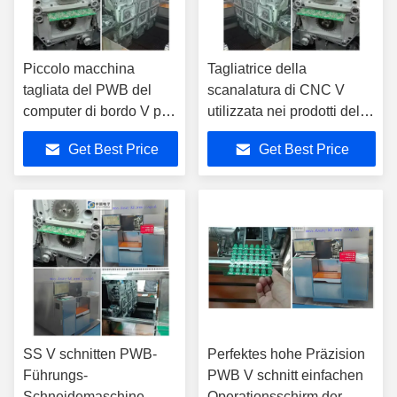
Piccolo macchina
Tagliatrice della
tagliata del PWB del
scanalatura di CNC V
computer di bordo V per
utilizzata nei prodotti dello
la formazione di
speciale del bordo del
Get Best Price
Get Best Price
alluminio dei bordi
PWB
SS V schnitten PWB-
Perfektes hohe Präzision
Führungs-
PWB V schnitt einfachen
Schneidemaschine,
Operationsschirm der