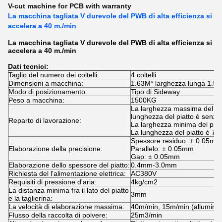
V-cut machine for PCB with warranty
La macchina tagliata V durevole del PWB di alta efficienza si
accelera a 40 m./min
La macchina tagliata V durevole del PWB di alta efficienza si
accelera a 40 m./min
Dati tecnici:
Taglio del numero dei coltelli:
4 coltelli
Dimensioni a macchina:
1.63M* larghezza lunga 1.53
Modo di posizionamento:
Tipo di Sideway
Peso a macchina:
1500KG
La larghezza massima del pi
lunghezza del piatto è senza 
Reparto di lavorazione:
La larghezza minima del pia
La lunghezza del piatto è 7
Spessore residuo: ± 0.05mm
Elaborazione della precisione:
Parallelo: ± 0.05mm
Gap: ± 0.05mm
Elaborazione dello spessore del piatto:
0.4mm-3.0mm
Richiesta del l'alimentazione elettrica:
AC380V
Requisiti di pressione d'aria:
4kg/cm2
La distanza minima fra il lato del piatto
3mm
e la taglierina:
La velocità di elaborazione massima:
40m/min, 15m/min (alluminio
Flusso della raccolta di polvere:
25m3/min