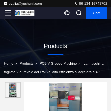
evaliu@yushunli.com
86-134-16743702
Chat
Products
Home
>
Products
>
PCB V Groove Machine
>
La macchina
tagliata V durevole del PWB di alta efficienza si accelera a 40
m./min