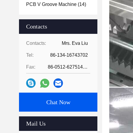
PCB V Groove Machine
(14)
Contacts
Contacts:
Mrs. Eva Liu
Tel:
86-134-16743702
Fax:
86-0512-62751429
Chat Now
Mail Us