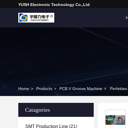
YUSH Electronic Technology Co.,Ltd
Home
>
Products
>
PCB V Groove Machine
>
Perfektes
Catagories
SMT Production Line
(21)