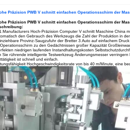
ohe Präzision PWB V schnitt einfachen Operationsschirm der Ma
ohe Präzision PWB V schnitt einfachen Operationsschirm der Ma
schreibung:
1.Manufacturers Hoch-Präzision Computer V schnitt Maschine China 
utomatisch den Gebrauch des Werkzeugs die Zahl der Produktion in de
nziehbare Provinz-Saugzufuhr der Bretter 3.Auto auf einfachem Druck ef
r Operationsschirm zu den Gedächtnissen großer Kapazität Großleinwa
erfekten niedrigen laufenden Instandhaltungskosten Selbstschutzdurchf
 Sie rührende intelligente Testwerkzeug Änderungsmesser verringern B
tätigkeit ist schnell und einfach.
tungsfähigkeit Hochgeschwindigkeitsrate von bis 40 m/Minute, eine be