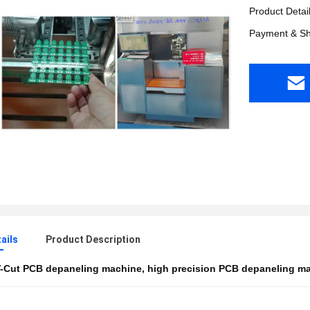
Product Detai
Payment & Sh
ails
Product Description
-Cut PCB depaneling machine
,
high precision PCB depaneling m