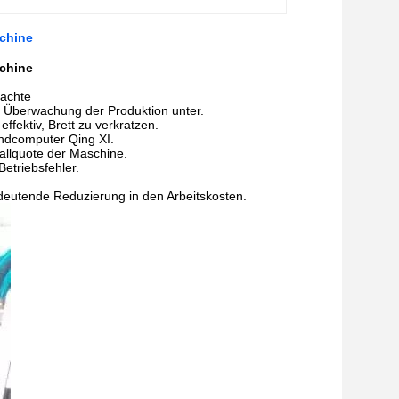
schine
schine
machte
r Überwachung der Produktion unter.
fektiv, Brett zu verkratzen.
ndcomputer Qing XI.
allquote der Maschine.
etriebsfehler.
deutende Reduzierung in den Arbeitskosten.