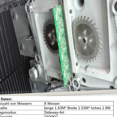
 Daten:
Anzahl von Messern:
4 Messer
aße:
lange 1.63M* Breite 1.53M* hohes 1.8M
ungsmodus:
Sideway-Art
ewicht:
1500KG