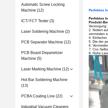
Automatic Screw Locking
Machine
(12)
Perfektes h
Perfektes h
ICT/ FCT Tester
(3)
Produkt-Be
Versorgung 
2. Notiert a
Laser Soldering Machine
(2)
vermeiden ei
4. Einfache
5. Die der p
PCB Separator Machine
(12)
6. Vermeiden
7. Cnc-Selbst
PCB Board Depanelizer
8. Hohe Leis
Machine
(5)
Laser Marking Machine
(12)
Hot Bar Soldering Machine
(13)
PCBA Coating Line
(22)
Industrial Vacuum Cleaners