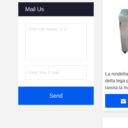
(30)
Mail Us
Dry Cabinets
(27)
Automatic Online Labeling
Machine
(32)
Reflow Oven
(20)
SMT Parts
(10)
La rondella
SMT Stencil Printers
(51)
della lega 
SMT Cleaning Machine
(51)
lavora la 
trasportat
Send
Vision Inspection System
automatica
(40)
Laser Cutting Machine
(38)