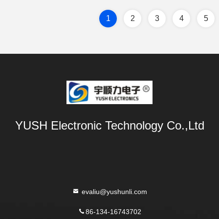
1
2
3
4
5
YUSH Electronic Technology Co.,Ltd
evaliu@yushunli.com
86-134-16743702