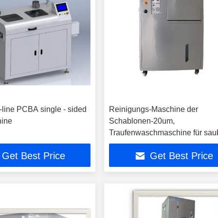
line PCBA single - sided
Reinigungs-Maschine der
hine
Schablonen-20um,
Traufenwaschmaschine für sau
Wellen-lötende Spannvorrichtu
Get Best Price
Get Best Price