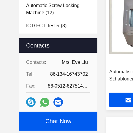
Automatic Screw Locking
Machine
(12)
ICT/ FCT Tester
(3)
Laser Soldering Machine
(2)
Contacts
PCB Separator Machine
(12)
Contacts:
Mrs. Eva Liu
PCB Board Depanelizer
Automatisi
Machine
(5)
Tel:
86-134-16743702
Schablonen
Laser Marking Machine
(12)
Fax:
86-0512-62751429
Hot Bar Soldering Machine
(13)
PCBA Coating Line
(22)
Chat Now
Industrial Vacuum Cleaners