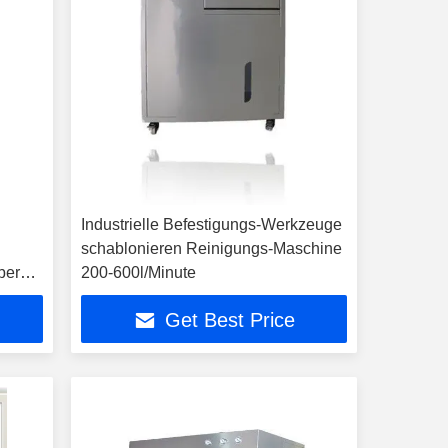
Industrielle Befestigungs-Werkzeuge
schablonieren Reinigungs-Maschine
bere
200-600l/Minute
ng
Get Best Price