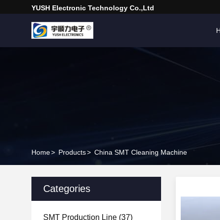
YUSH Electronic Technology Co.,Ltd
Home
>
Products
>
China SMT Cleaning Machine
Categories
SMT Production Line
(37)