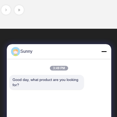
Sunny
3:49 PM
Good day, what product are you looking 
Quick Links
for?
company profile
Factory Tour
Quality Control