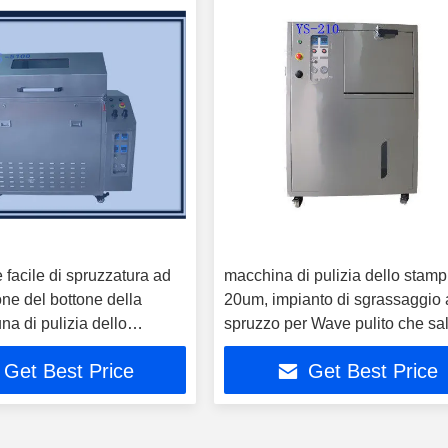
facile di spruzzatura ad
macchina di pulizia dello stamp
one del bottone della
20um, impianto di sgrassaggio 
a di pulizia dello
spruzzo per Wave pulito che sa
maschera
Get Best Price
Get Best Price