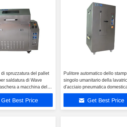
 di spruzzatura del pallet
Pulitore automatico dello stamp
per saldatura di Wave
singolo umanitario della lavatri
maschera a macchina del
d'acciaio pneumatica domestic
ore completamente
Get Best Price
Get Best Price