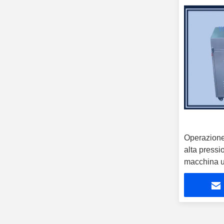
PCB V Groove Machine
(14)
Operazione 
alta pressi
macchina un
stampino