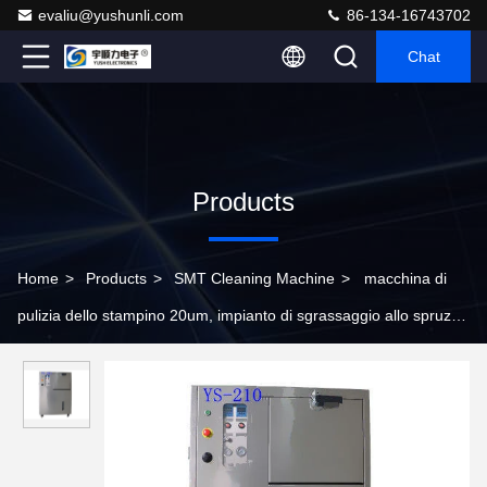
evaliu@yushunli.com
86-134-16743702
Chat
Products
Home
>
Products
>
SMT Cleaning Machine
>
macchina di
pulizia dello stampino 20um, impianto di sgrassaggio allo spruzzo
per Wave pulito che salda maschera