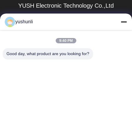
YUSH Electronic Technology Co.,Ltd
evaliu@yushunli.com
yushunli
86-134-16743702
9:40 PM
5th Floor, No.10, Shanquan Road, Yongtou Village,
Chang’an Town, Dongguan City, Guangdong province,
China.
Good day, what product are you looking for?
China Good Quality SMT Production Line Supplier.
Copyright © 2025-2026 YUSH Electronic Technology Co.,Ltd
. All Rights Reserved.