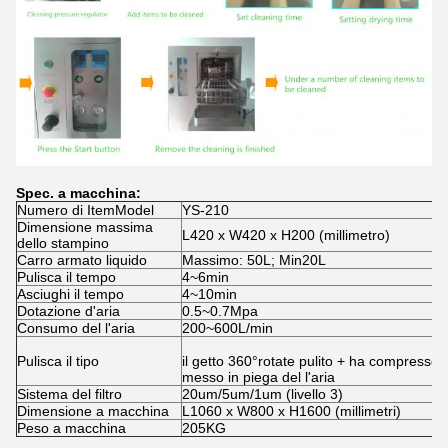
Spec. a macchina:
Numero di ItemModel
YS-210
Dimensione massima
L420 x W420 x H200 (millimetro)
dello stampino
Carro armato liquido
Massimo: 50L; Min20L
Pulisca il tempo
4~6min
Asciughi il tempo
4~10min
Dotazione d'aria
0.5~0.7Mpa
Consumo del l'aria
200~600L/min
Pulisca il tipo
il getto 360°rotate pulito + ha compresso i
messo in piega del l'aria
Sistema del filtro
20um/5um/1um (livello 3)
Dimensione a macchina
L1060 x W800 x H1600 (millimetri)
Peso a macchina
205KG