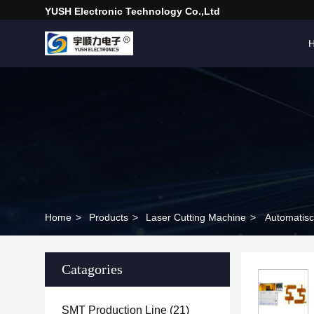
YUSH Electronic Technology Co.,Ltd
Home
>
Products
>
Laser Cutting Machine
>
Automatisc
Catagories
SMT Production Line
(21)