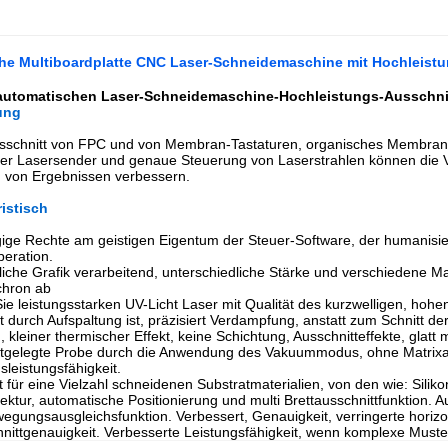
he Multiboardplatte CNC Laser-Schneidemaschine mit Hochleistu
automatischen Laser-Schneidemaschine-Hochleistungs-Ausschnitt
ung
usschnitt von FPC und
von Membran-Tastaturen,
organisches Membranb
her Lasersender und genaue Steuerung von Laserstrahlen können die V
g von Ergebnissen verbessern.
istisch
ge Rechte am geistigen Eigentum der Steuer-Software, der humanisiert
eration.
iche Grafik verarbeitend, unterschiedliche Stärke und verschiedene Mat
chron ab
e leistungsstarken UV-Licht Laser mit Qualität des kurzwelligen, hohe
t durch Aufspaltung ist, präzisiert Verdampfung, anstatt zum Schnitt de
, kleiner thermischer Effekt, keine Schichtung, Ausschnitteffekte, glatt
estgelegte Probe durch die Anwendung des Vakuummodus, ohne Matrix
sleistungsfähigkeit.
für eine Vielzahl schneidenen Substratmaterialien, von den wie: Siliko
ektur, automatische Positionierung und multi Brettausschnittfunktion. 
gungsausgleichsfunktion. Verbessert, Genauigkeit, verringerte horizo
nittgenauigkeit. Verbesserte Leistungsfähigkeit, wenn komplexe Muste