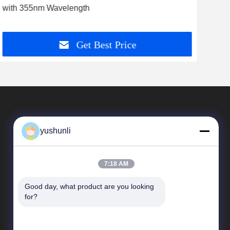
with 355nm Wavelength
Dep
Get Best Price
yushunli
7:18 AM
Good day, what product are you looking 
Quick Links
for?
company profile