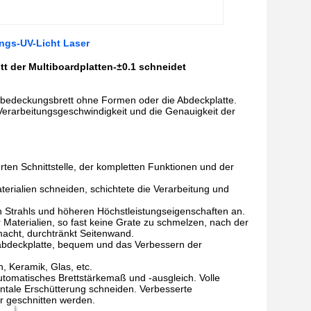
ngs-UV-Licht Laser
 der Multiboardplatten-±0.1 schneidet
edeckungsbrett ohne Formen oder die Abdeckplatte.
erarbeitungsgeschwindigkeit und die Genauigkeit der
en Schnittstelle, der kompletten Funktionen und der
erialien schneiden, schichtete die Verarbeitung und
n Strahls und höheren Höchstleistungseigenschaften an.
r Materialien, so fast keine Grate zu schmelzen, nach der
 macht, durchtränkt Seitenwand.
abdeckplatte, bequem und das Verbessern der
n, Keramik, Glas, etc.
Automatisches Brettstärkemaß und -ausgleich. Volle
ntale Erschütterung schneiden. Verbesserte
r geschnitten werden.