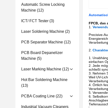
Automatic Screw Locking
Machine
(12)
Automatisc
ICT/ FCT Tester
(3)
FPCB, das 
1.
Verwend
Laser Soldering Machine
(2)
Precisive-A
Energiereic
PCB Separator Machine
(12)
Verarbeitun
2.
Charakter
PCB Board Depanelizer
1.
Unabhängi
Machine
(5)
einfachen Op
2.
Jede mögl
Laser Marking Machine
(12)
schließt syn
3.
Nehmen Si
Weil UV-Lich
Hot Bar Soldering Machine
Verarbeitung
4.
Örtlich f
(13)
Verarbeitung
5.
Verwendet 
PCBA Coating Line
(22)
6.
Selbstkorr
Anschlagbewe
Tiefenaussch
Industrial Vacuum Cleaners