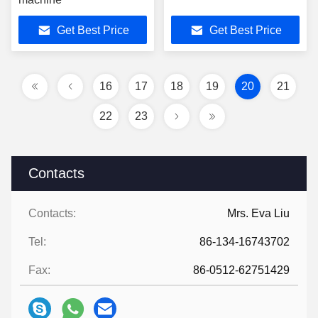
Get Best Price
Get Best Price
16
17
18
19
20
21
22
23
Contacts
Contacts:
Mrs. Eva Liu
Tel:
86-134-16743702
Fax:
86-0512-62751429