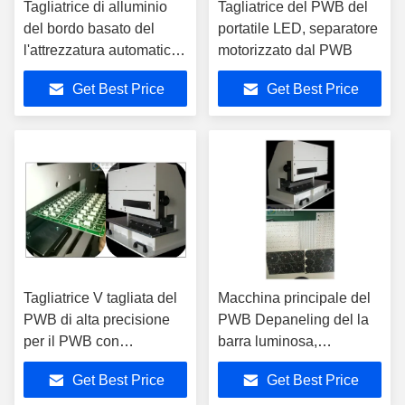
Tagliatrice di alluminio
Tagliatrice del PWB del
del bordo basato del
portatile LED, separatore
l'attrezzatura automatica
motorizzato dal PWB
del PWB Depaneling
Get Best Price
Get Best Price
Tagliatrice V tagliata del
Macchina principale del
PWB di alta precisione
PWB Depaneling del la
per il PWB con
barra luminosa,
Microgroove
separatore su misura del
Get Best Price
Get Best Price
PWB