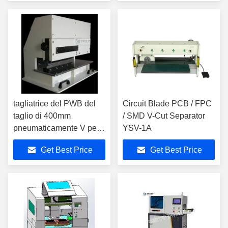
tagliatrice del PWB del
Circuit Blade PCB / FPC
taglio di 400mm
/ SMD V-Cut Separator
pneumaticamente V per il
YSV-1A
bordo di alluminio
Get Best Price
Get Best Price