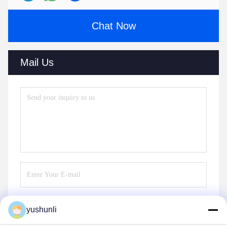
Chat Now
Mail Us
yushunli
Send