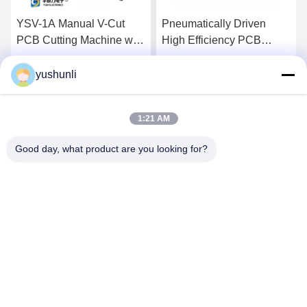
YSV-1A Manual V-Cut
Pneumatically Driven
PCB Cutting Machine with
High Efficiency PCB
Adjustable Speed and
Depanelizer with
Stainless Steel Platform
Customizable Cutter for
yushunli
Get Best Price
Get Best Price
for Precision Depaneling
SMT Assembly
1:21 AM
Good day, what product are you looking for?
YUSH Electronic Technology Co.,Ltd
evaliu@yushunli.com
86-134-16743702
5th Floor, No.10, Shanquan Road, Yongtou Village,
Chang’an Town, Dongguan City, Guangdong province,
China.