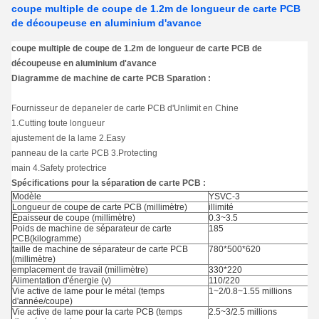
coupe multiple de coupe de 1.2m de longueur de carte PCB
de découpeuse en aluminium d'avance
coupe multiple de coupe de 1.2m de longueur de carte PCB de
découpeuse en aluminium d'avance
Diagramme de machine de carte PCB Sparation :
Fournisseur de depaneler de carte PCB d'Unlimit en Chine
1.Cutting toute longueur
ajustement de la lame 2.Easy
panneau de la carte PCB 3.Protecting
main 4.Safety protectrice
Spécifications pour la séparation de carte PCB :
Modèle
YSVC-3
Longueur de coupe de carte PCB (millimètre)
illimité
Épaisseur de coupe (millimètre)
0.3~3.5
Poids
de
machine de
séparateur
de
carte
185
PCB
(kilogramme)
taille de machine de séparateur de carte PCB
780*500*620
(millimètre)
emplacement de travail (millimètre)
330*220
Alimentation d'énergie (v)
110/220
Vie active de lame pour le métal (temps
1~2/0.8~1.55 millions
d'année/coupe)
Vie active de lame pour la carte PCB (temps
2.5~3/2.5 millions