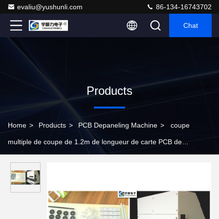
evaliu@yushunli.com
86-134-16743702
Chat
Products
Home
>
Products
>
PCB Depaneling Machine
>
coupe
multiple de coupe de 1.2m de longueur de carte PCB de
découpeuse en aluminium d'avance