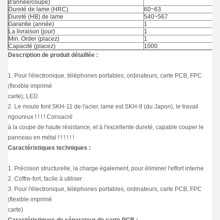
d'année/coupe)
Dureté de lame (HRC)
60~63
Dureté (HB) de lame
540~567
Garantie (année)
1
La livraison (jour)
1
Min. Order (placez)
1
Capacité (placez)
1000
Description de produit détaillée :
1. Pour l'électronique, téléphones portables, ordinateurs, carte PCB, FPC
(flexible imprimé
carte), LED.
2. Le moule font SKH-11 de l'acier, lame est SKH-9 (du Japon), le travail
rigoureux ! ! ! ! Consacré
à la coupe de haute résistance, et à l'excellente dureté, capable couper le
panneau en métal ! ! ! ! ! !
Caractéristiques techniques :
1. Précision structurelle, la charge également, pour éliminer l'effort interne
2. Coffre-fort, facile à utiliser
3. Pour l'électronique, téléphones portables, ordinateurs, carte PCB, FPC
(flexible imprimé
carte)